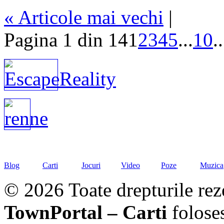
« Articole mai vechi
|
Pagina 1 din 14
1
2
3
4
5
...
10
..
Blog
Carti
Jocuri
Video
Poze
Muzica
© 2026 Toate drepturile rez
TownPortal – Carti
folose