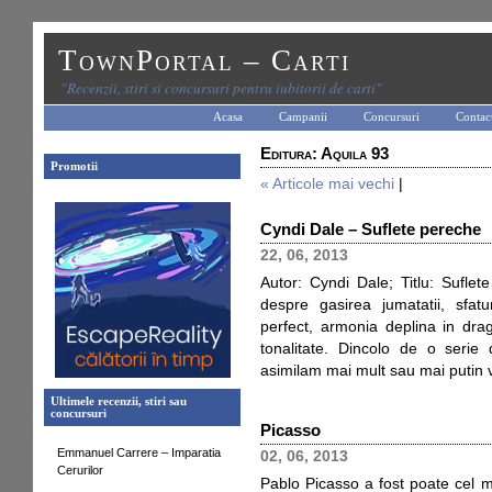
TownPortal – Carti
"Recenzii, stiri si concursuri pentru iubitorii de carti"
Acasa
Campanii
Concursuri
Contac
Editura: Aquila 93
Promotii
« Articole mai vechi
|
Cyndi Dale – Suflete pereche
22, 06, 2013
Autor: Cyndi Dale; Titlu: Suflet
despre gasirea jumatatii, sfatu
perfect, armonia deplina in dra
tonalitate. Dincolo de o serie
asimilam mai mult sau mai putin 
Ultimele recenzii, stiri sau
concursuri
Picasso
Emmanuel Carrere – Imparatia
02, 06, 2013
Cerurilor
Pablo Picasso a fost poate cel ma