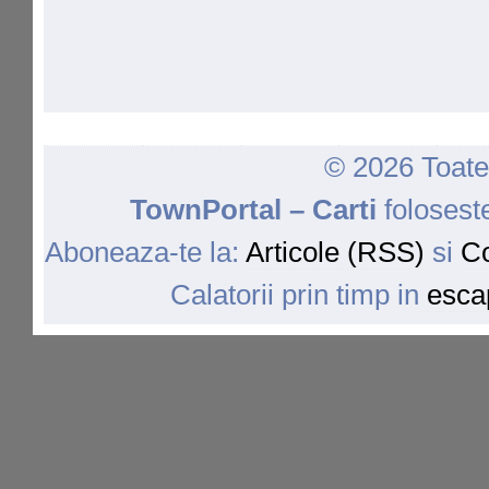
© 2026 Toate 
TownPortal – Carti
folosest
Aboneaza-te la:
Articole (RSS)
si
Co
Calatorii prin timp in
escap