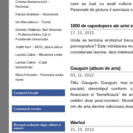
Cristina Nemerovschi –
care au luat cu asalt cultura 
Rockstar
Pasionatii de pictura il asociaza
Flavius Ardelean – Noumenoir
Ion Marculescu – Turnul
1000 de capodopere ale artei e
Dominic Walliman, Ben Newman
17, 12, 2012
– Profesorul Astro Cat si
Frontierele Universului
Unde se termina erotismul trecut
pornografice? Este intrebarea mu
Judith Kerr – MOG, pisica uituca
considerate lascive, desi intelesu
Lavinia Calina – Blestemul zorilor
Lavinia Calina – Copiii
intunericului
Gauguin (album de arta)
Elena Ferrante – Povestea noului
03, 11, 2012
nume
Titlu: Gauguin; Gauguin, mai exa
pacate) stereotipul conform ca
Categorii Google
financiare si “beneficiaza” de a
celebri doar post-mortem. Nicio
om de arta devine valoroasa doar
Comentarii recente
Warhol
Recenzii ordonate dupa edituri si
autori:
21, 10, 2012