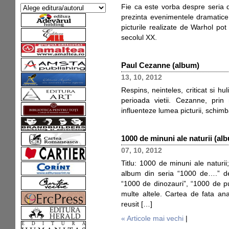
Fie ca este vorba despre seria 
prezinta evenimentele dramatice 
picturile realizate de Warhol po
secolul XX.
Paul Cezanne (album)
13, 10, 2012
Respins, neinteles, criticat si hu
perioada vietii. Cezanne, prin
influenteze lumea picturii, schim
1000 de minuni ale naturii (al
07, 10, 2012
Titlu: 1000 de minuni ale naturii
album din seria “1000 de….” de l
“1000 de dinozauri”, “1000 de pu
multe altele. Cartea de fata ana
reusit […]
« Articole mai vechi
|