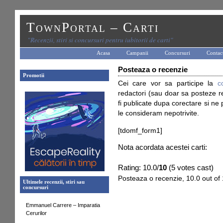
TownPortal – Carti
"Recenzii, stiri si concursuri pentru iubitorii de carti"
Acasa
Campanii
Concursuri
Contac
Posteaza o recenzie
Promotii
Cei care vor sa participe la
c
redactori (sau doar sa posteze re
fi publicate dupa corectare si ne
le consideram nepotrivite.
[tdomf_form1]
Nota acordata acestei carti:
Rating: 10.0/
10
(5 votes cast)
Posteaza o recenzie
,
10.0
out of
Ultimele recenzii, stiri sau
concursuri
Emmanuel Carrere – Imparatia
Cerurilor