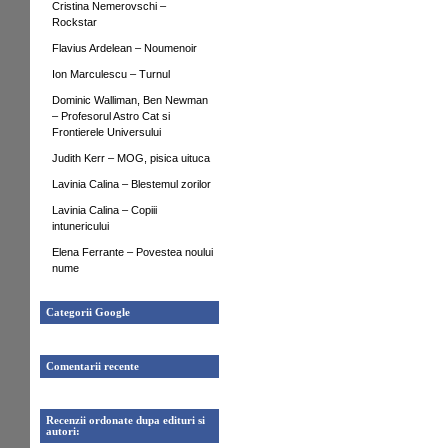
Cristina Nemerovschi –
Rockstar
Flavius Ardelean – Noumenoir
Ion Marculescu – Turnul
Dominic Walliman, Ben Newman
– Profesorul Astro Cat si
Frontierele Universului
Judith Kerr – MOG, pisica uituca
Lavinia Calina – Blestemul zorilor
Lavinia Calina – Copiii
intunericului
Elena Ferrante – Povestea noului
nume
Categorii Google
Comentarii recente
Recenzii ordonate dupa edituri si
autori: