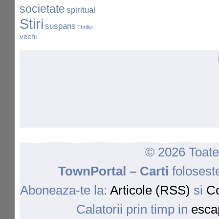
societate
spiritual
Stiri
suspans
Thriller
vechi
© 2026 Toate 
TownPortal – Carti
folosest
Aboneaza-te la:
Articole (RSS)
si
Co
Calatorii prin timp in
escap