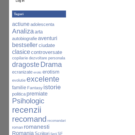
Log in
Taguri
actiune
adolescenta
Analiza
arta
aventuri
autobiografie
bestseller
ciudate
clasice
controversate
copilarie
dezvoltare personala
Drama
dragoste
erotism
ecranizate
erotic
excelente
evolutie
istorie
familie
Fantasy
premiate
politica
Psihologic
recenzii
recomand
recomandari
romanesti
roman
Romania
Scriitori
SF
Serii