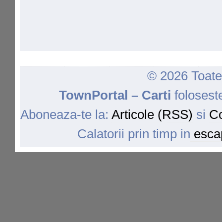
© 2026 Toate 
TownPortal – Carti
folosest
Aboneaza-te la:
Articole (RSS)
si
Co
Calatorii prin timp in
escap