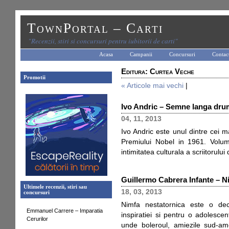
TownPortal – Carti
"Recenzii, stiri si concursuri pentru iubitorii de carti"
Acasa
Campanii
Concursuri
Contac
Editura: Curtea Veche
Promotii
« Articole mai vechi
|
Ivo Andric – Semne langa dru
04, 11, 2013
Ivo Andric este unul dintre cei ma
Premiului Nobel in 1961. Volu
intimitatea culturala a scriitorulu
Guillermo Cabrera Infante – N
Ultimele recenzii, stiri sau
18, 03, 2013
concursuri
Nimfa nestatornica este o decl
Emmanuel Carrere – Imparatia
inspiratiei si pentru o adolesce
Cerurilor
unde boleroul, amiezile sud-ame