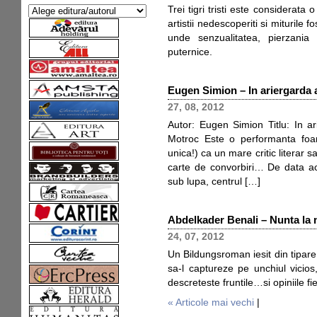
Trei tigri tristi este considerat
artistii nedescoperiti si miturile 
unde senzualitatea, pierzania
puternice.
Eugen Simion – In ariergarda
27, 08, 2012
Autor: Eugen Simion Titlu: In a
Motroc Este o performanta foar
unica!) ca un mare critic literar s
carte de convorbiri… De data ac
sub lupa, centrul […]
Abdelkader Benali – Nunta la 
24, 07, 2012
Un Bildungsroman iesit din tipare
sa-l captureze pe unchiul vicios
descreteste fruntile…si opiniile fie
« Articole mai vechi
|