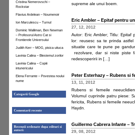
Cristina Nemerovschi –
supreme ale unui boem.
Rockstar
Flavius Ardelean – Noumenoir
Eric Ambler – Epitaf pentru u
Ion Marculescu – Turnul
27, 12, 2012
Dominic Walliman, Ben Newman
Autor: Eric Ambler; Titlu: Epitaf 
– Profesorul Astro Cat si
Frontierele Universului
lor: reusesc sa te prinda astf
situatie care te pune pe ganduri
Judith Kerr – MOG, pisica uituca
rezolvare, dar si niste piste fa
Lavinia Calina – Blestemul zorilor
redescoperirii in […]
Lavinia Calina – Copiii
intunericului
Peter Esterhazy – Rubens si f
Elena Ferrante – Povestea noului
nume
13, 11, 2012
Rubens si femeile neeuclidien
Categorii Google
Volumul cuprinde patru piese: S
fericita, Rubens si femeile neeucli
Haydn.
Comentarii recente
Guillermo Cabrera Infante – Trei
Recenzii ordonate dupa edituri si
autori:
29, 08, 2012