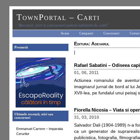
TownPortal – Carti
"Recenzii, stiri si concursuri pentru iubitorii de carti"
Acasa
Campanii
Concursuri
Contac
Editura: Adevarul
Promotii
|
Rafael Sabatini – Odiseea cap
01, 06, 2011
Actiunea romanului de aventur
imaginarul jurnal de bord al lui Je
XVII-lea, pe fundalul unui peisaj 
Fiorella Nicosia – Viata si oper
Ultimele recenzii, stiri sau
31, 03, 2010
concursuri
Salvador Dali (1904-1989) n-a fos
Emmanuel Carrere – Imparatia
ca un generator de suprarealis
Cerurilor
publicistica, fotografia, filmograf