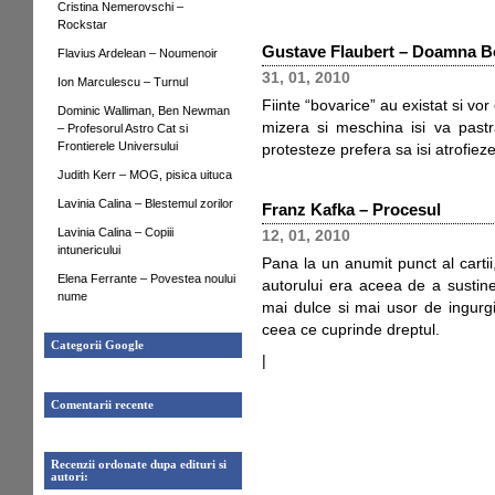
Cristina Nemerovschi –
Rockstar
Gustave Flaubert – Doamna B
Flavius Ardelean – Noumenoir
31, 01, 2010
Ion Marculescu – Turnul
Fiinte “bovarice” au existat si vo
Dominic Walliman, Ben Newman
mizera si meschina isi va pastra
– Profesorul Astro Cat si
Frontierele Universului
protesteze prefera sa isi atrofieze
Judith Kerr – MOG, pisica uituca
Lavinia Calina – Blestemul zorilor
Franz Kafka – Procesul
Lavinia Calina – Copiii
12, 01, 2010
intunericului
Pana la un anumit punct al cartii
Elena Ferrante – Povestea noului
autorului era aceea de a sustine
nume
mai dulce si mai usor de ingurgi
ceea ce cuprinde dreptul.
Categorii Google
|
Comentarii recente
Recenzii ordonate dupa edituri si
autori: