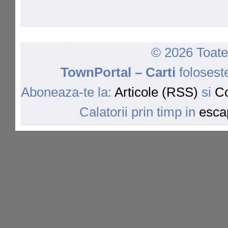
© 2026 Toate 
TownPortal – Carti
folosest
Aboneaza-te la:
Articole (RSS)
si
Co
Calatorii prin timp in
escap