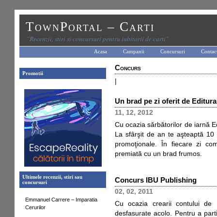
TownPortal – Carti
"Recenzii, stiri si concursuri pentru iubitorii de carti"
Acasa
Campanii
Concursuri
Contac
Concurs
Promotii
|
Un brad pe zi oferit de Editur
11, 12, 2012
Cu ocazia sărbătorilor de iarnă E
La sfârşit de an te aşteaptă 10 no
promoţionale. În fiecare zi c
premiată cu un brad frumos.
Ultimele recenzii, stiri sau
Concurs IBU Publishing
concursuri
02, 02, 2011
Emmanuel Carrere – Imparatia
Cu ocazia crearii contului de
Cerurilor
desfasurate acolo. Pentru a part