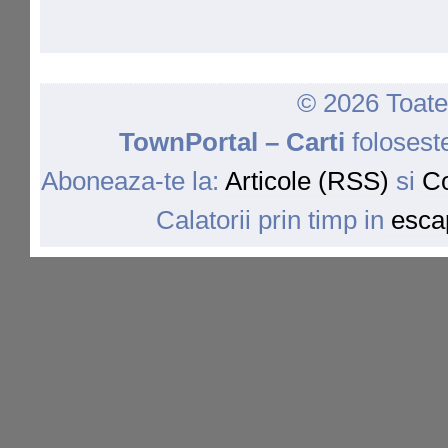
© 2026 Toate 
TownPortal – Carti
folosest
Aboneaza-te la:
Articole (RSS)
si
Co
Calatorii prin timp in
escap