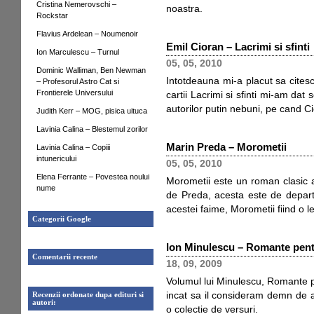
Cristina Nemerovschi –
noastra.
Rockstar
Flavius Ardelean – Noumenoir
Emil Cioran – Lacrimi si sfinti
Ion Marculescu – Turnul
05, 05, 2010
Dominic Walliman, Ben Newman
Intotdeauna mi-a placut sa citesc
– Profesorul Astro Cat si
Frontierele Universului
cartii Lacrimi si sfinti mi-am da
autorilor putin nebuni, pe cand C
Judith Kerr – MOG, pisica uituca
Lavinia Calina – Blestemul zorilor
Marin Preda – Morometii
Lavinia Calina – Copiii
intunericului
05, 05, 2010
Elena Ferrante – Povestea noului
Morometii este un roman clasic al 
nume
de Preda, acesta este de departe
acestei faime, Morometii fiind o le
Categorii Google
Ion Minulescu – Romante pent
Comentarii recente
18, 09, 2009
Volumul lui Minulescu, Romante pen
incat sa il consideram demn de a
Recenzii ordonate dupa edituri si
autori:
o colectie de versuri.