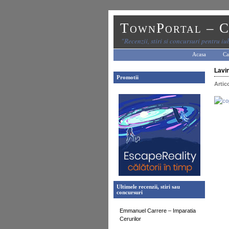
TownPortal – C
"Recenzii, stiri si concursuri pentru iub
Acasa
Ca
Lavin
Promotii
Artic
Ultimele recenzii, stiri sau
concursuri
Emmanuel Carrere – Imparatia
Cerurilor