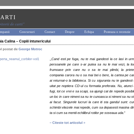
arti
itorii de carti"
mpanii
Concursuri
Contact
Despre
Echipa
Posteaza o recenzie
ia Calina – Copiii intunericului
ol postat de
George Motroc
,,
Cand esti pe fuga, nu te mai gandesti la ce lasi in urm
persoanele pe care s-ar putea sa nu le mai vezi, la loc
frumoase prin care nu o sa te mai plimbi, la priete
compania carora nu o sa mai bei o bere, la cartea pe ca
ai returnat-o la biblioteca. Si cu siguranta nu te gandesti 
uitat pe noptiera CD-ul cu formatia preferata.
Nu, atunci
fugi, tot ce vrei e sa scapi, sa ajungi cat de repede posibil
un loc in care nimeni sa nu te cunoasca si nimeni sa nu st
ai facut. Singurele lucruri la care iti sta gandul sunt: c
schimbi vitezele mai repede, cum sa depasesti masina din
ta si cum sa mentii echilibrul rotilor pe soseaua uda.
”
– Citeste tot articolul
»