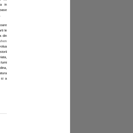
ca in
moase
.
toare
ti le
a din
shen
volua
torii
iata,
 lumi
rdina,
atura
 si a