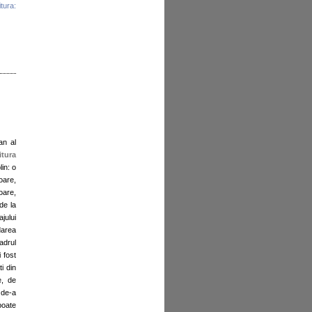
tura:
an al
itura
lin: o
oare,
oare,
de la
jului
darea
adrul
 fost
i din
e, de
 de-a
poate