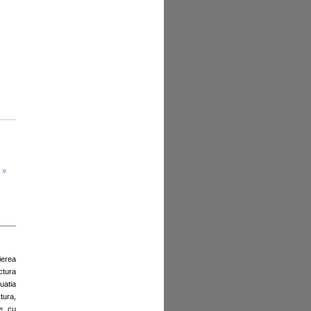
 »
ierea
ctura
tuatia
tura,
ze cu