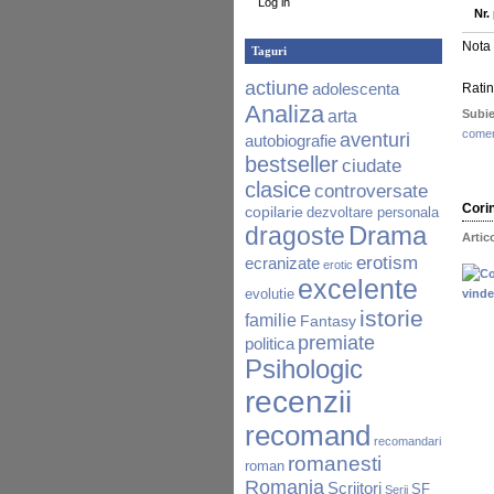
Log in
Nr.
Nota 
Taguri
actiune
adolescenta
Ratin
Analiza
arta
Subie
comen
aventuri
autobiografie
bestseller
ciudate
clasice
controversate
Cori
copilarie
dezvoltare personala
Drama
dragoste
Artic
erotism
ecranizate
erotic
excelente
evolutie
istorie
familie
Fantasy
premiate
politica
Psihologic
recenzii
recomand
recomandari
romanesti
roman
Romania
Scriitori
SF
Serii