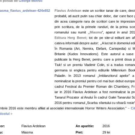
ol postat de
George Motroc
Flavius Ardelean
este un scriitor tanar de care, dest
probabil, ati auzit putin sau chiar deloc, dar care face 
din acea categorie rara de scriitori care te impresio
prin scriitura, de la primele randuri, de la prima sc
romanului sau numit ,,
Miasma
”, aparut in anul 201
Editura Herg Benet;
tot de pe site-ul editurii am afl
cateva informatii despre autor: ,,A lucrat in domeniul edi
în Romania (Art, Nemira, Elefant, Cartepedia) si 
Britanie (Kudos Innovations). Este autorul a sase 
publicate la Herg Benet, pentru care a primit doua p
Tiuk! si un premiu Vladimir Colin, si a tradus roman
germana si engleza pentru editurile Millennium Boo
Paladin. In 2013 romanul „Imblanzitorul apelor” a
nominalizat la premiul pentru cel mai bun debut europe
cadrul Festival du Premier Roman din Chambery, Fr
iar in 2016 Flavius Ardelean a fost nominalizat la pr
Tanarul Prozator al Anului în cadrul Galei Tanarului Scr
2016 pentru romanul „Scarba sfantului cu sfoară rosie”
mbrie 2016 este membru afiliat al asociatiei internationale Horror Writers Association.”
– Ci
ticolul
»
or:
Flavius Ardelean
An aparitie:
2016
lu:
Miasma
Pret:
29 lei