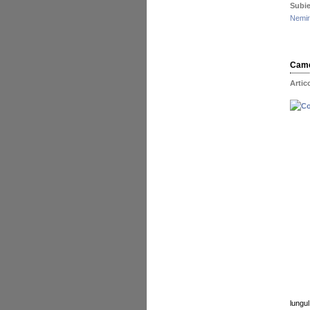
Subie
Nemi
Camel
Artic
lungu