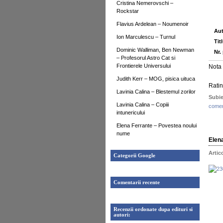
Cristina Nemerovschi –
Rockstar
Flavius Ardelean – Noumenoir
Aut
Ion Marculescu – Turnul
Tit
Dominic Walliman, Ben Newman
Nr.
– Profesorul Astro Cat si
Frontierele Universului
Nota 
Judith Kerr – MOG, pisica uituca
Ratin
Lavinia Calina – Blestemul zorilor
Subie
Lavinia Calina – Copiii
comen
intunericului
Elena Ferrante – Povestea noului
nume
Elen
Artic
Categorii Google
Comentarii recente
Recenzii ordonate dupa edituri si
autori: