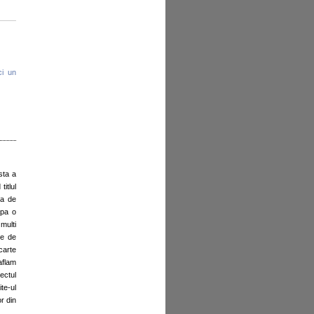
ci un
sta a
itlul
ca de
upa o
multi
ie de
carte
aflam
ectul
te-ul
r din