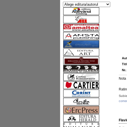
Aut
Tit
Nr.
Nota 
Ratin
Subie
comen
Flav