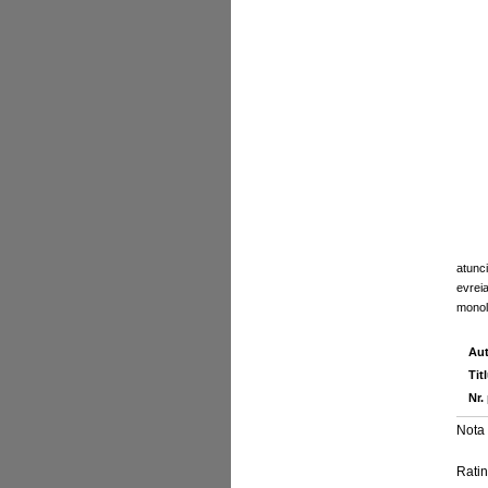
atunci
evrei
monol
Aut
Tit
Nr.
Nota 
Ratin