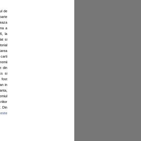
ul de
parte
neaza
ena a
6, la
at si
torial
Marea
carti
remii
e din
ks si
 fost
an in
anta,
emiul
iitor
. Din
teste