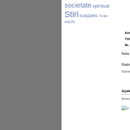
societate
spiritual
Stiri
suspans
Thriller
vechi
Aut
Tit
Nr.
Nota 
Ratin
Subie
Ayel
Artic