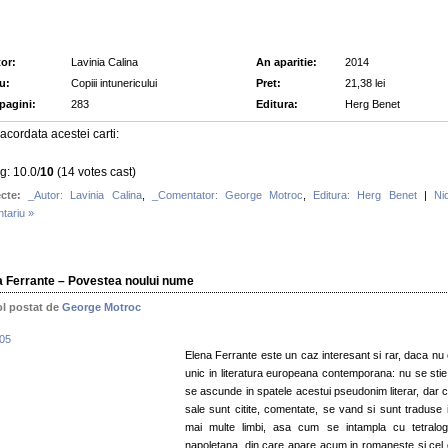
or:
Lavinia Calina
An aparitie:
2014
lu:
Copiii intunericului
Pret:
21,38 lei
 pagini:
283
Editura:
Herg Benet
acordata acestei carti:
g: 10.0/
10
(14 votes cast)
cte:
_Autor: Lavinia Calina
,
_Comentator: George Motroc
,
Editura: Herg Benet
|
Ni
tariu »
a Ferrante – Povestea noului nume
ol postat de
George Motroc
Elena Ferrante este un caz interesant si rar, daca nu 
unic in literatura europeana contemporana: nu se stie
se ascunde in spatele acestui pseudonim literar, dar ca
sale sunt citite, comentate, se vand si sunt traduse i
mai multe limbi, asa cum se intampla cu tetralog
napoletana, din care apare acum in romaneste si cel 