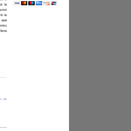
ot la
Acest
ri la
 atat
entru
Elena
ci un