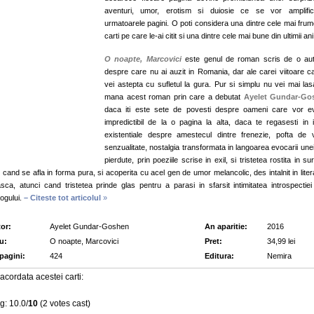
aventuri, umor, erotism si duiosie ce se vor amplifi
urmatoarele pagini. O poti considera una dintre cele mai fru
carti pe care le-ai citit si una dintre cele mai bune din ultimii ani
O noapte, Marcovici
este genul de roman scris de o au
despre care nu ai auzit in Romania, dar ale carei viitoare car
vei astepta cu sufletul la gura. Pur si simplu nu vei mai las
mana acest roman prin care a debutat
Ayelet Gundar-Go
daca
iti este sete de povesti despre oameni care vor e
impredictibil de la o pagina la alta, daca te regasesti in is
existentiale despre amestecul dintre frenezie, pofta de v
senzualitate, nostalgia transformata in langoarea evocarii unei
pierdute, prin poeziile scrise in exil, si tristetea rostita in su
 cand se afla in forma pura, si acoperita cu acel gen de umor melancolic, des intalnit in liter
asca, atunci cand tristetea prinde glas pentru a parasi in sfarsit intimitatea introspectiei
ogului.
– Citeste tot articolul
»
or:
Ayelet Gundar-Goshen
An aparitie:
2016
lu:
O noapte, Marcovici
Pret:
34,99 lei
 pagini:
424
Editura:
Nemira
acordata acestei carti:
g: 10.0/
10
(2 votes cast)