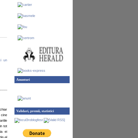
ci un
Anunturi
chiar
Validari, premii, statistici
 cine
rtile
n tot
ia ei
de-al