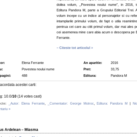
doilea volum, ,,Povestea noului nume”, in 2016, t
Editura Pandora M, parte a Grupului Editorial Trei. 
volum incepe cu un indice al personajelor si cu referi
intamplarile primului volum, de fapt o utila reamintire
pentrua cei care au citit primul volum, dar mai ales p
cei asemenea mine care abia acum o descopera pe 
Ferrante.
– Citeste tot articolul
»
or:
Elena Ferrante
An aparitie:
2016
lu:
Povestea noului nume
Pret:
33,75
 pagini:
488
Editura:
Pandora M
acordata acestei carti:
g: 10.0/
10
(14 votes cast)
cte:
_Autor: Elena Ferrante
,
_Comentator: George Motroc
,
Editura: Pandora M
|
Ni
tariu »
ius Ardelean – Miasma