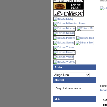
Artic
Arhive
Blogroll
septe
Blogroll si recomandari
tot ar
Meta
Aut
Tit