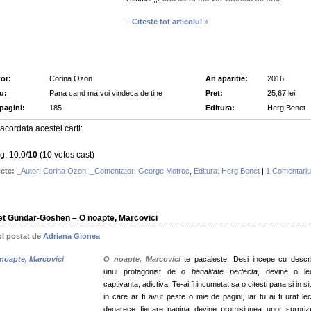
– Citeste tot articolul
»
or:
Corina Ozon
An aparitie:
2016
lu:
Pana cand ma voi vindeca de tine
Pret:
25,67 lei
 pagini:
185
Editura:
Herg Benet
acordata acestei carti:
g: 10.0/
10
(10 votes cast)
cte:
_Autor: Corina Ozon
,
_Comentator: George Motroc
,
Editura: Herg Benet
|
1 Comentariu
et Gundar-Goshen – O noapte, Marcovici
ol postat de
Adriana Gionea
O noapte, Marcovici
te pacaleste. Desi incepe cu descr
unui protagonist de
o banalitate perfecta
, devine o le
captivanta, adictiva. Te-ai fi incumetat sa o citesti pana si in si
in care ar fi avut peste o mie de pagini, iar tu ai fi urat lec
deoarece fiecare pagina devine promisiunea unor surpri