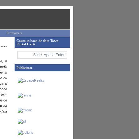
Promovare
Cauta in baza de date Town
Portal Carti
a, la
urile
Publicitate
ni in
re nu
ca ai
 cand
 intr-
ie ce
um sa
 fata