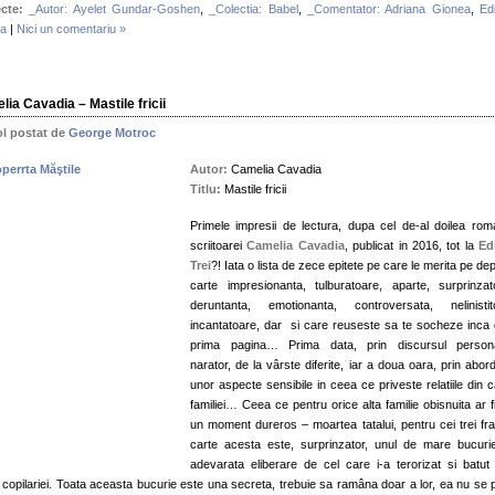
cte:
_Autor: Ayelet Gundar-Goshen
,
_Colectia: Babel
,
_Comentator: Adriana Gionea
,
Edi
ra
|
Nici un comentariu »
ia Cavadia – Mastile fricii
ol postat de
George Motroc
Autor:
Camelia Cavadia
Titlu:
Mastile fricii
Primele impresii de lectura, dupa cel de-al doilea rom
scriitoarei
Camelia Cavadia
, publicat in 2016, tot la
Ed
Trei
?! Iata o lista de zece epitete pe care le merita pe dep
carte impresionanta, tulburatoare, aparte, surprinzat
deruntanta, emotionanta, controversata, nelinistit
incantatoare, dar si care reuseste sa te socheze inca 
prima pagina… Prima data, prin discursul persona
narator, de la vârste diferite, iar a doua oara, prin abor
unor aspecte sensibile in ceea ce priveste relatiile din c
familiei… Ceea ce pentru orice alta familie obisnuita ar fi
un moment dureros – moartea tatalui, pentru cei trei frat
carte acesta este, surprinzator, unul de mare bucuri
adevarata eliberare de cel care i-a terorizat si batut
l copilariei. Toata aceasta bucurie este una secreta, trebuie sa ramâna doar a lor, ea nu se 