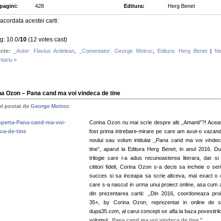
 pagini:
428
Editura:
Herg Benet
acordata acestei carti:
g: 10.0/
10
(12 votes cast)
cte:
_Autor: Flavius Ardelean
,
_Comentator: George Motroc
,
Editura: Herg Benet
|
Ni
tariu »
na Ozon – Pana cand ma voi vindeca de tine
ol postat de
George Motroc
Corina Ozon nu mai scrie despre alti ,,Amanti”?! Acea
fost prima intrebare-mirare pe care am avut-o vazand t
noului sau volum intitulat ,,Pana cand ma voi vinde
tine”, aparut la Editura Herg Benet, in anul 2016. D
trilogie care i-a adus recunoasterea literara, dar si 
cititori fideli, Corina Ozon s-a decis sa incheie o ser
succes si sa inceapa sa scrie altceva, mai exact o 
care s-a nascut in urma unui proiect online, asa cum 
din prezentarea cartii: ,,Din 2016, coordoneaza proi
35+, by Corina Ozon, reprezentat in online de si
dupa35.com, al carui concept se afla la baza povestirilo
volumul ,,
Pana cand ma voi vindeca de tine
.”