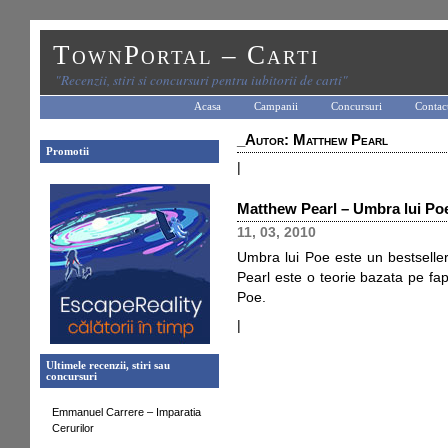
TownPortal – Carti
"Recenzii, stiri si concursuri pentru iubitorii de carti"
Acasa
Campanii
Concursuri
Contac
_Autor: Matthew Pearl
Promotii
|
Matthew Pearl – Umbra lui Po
11, 03, 2010
Umbra lui Poe este un bestseller
Pearl este o teorie bazata pe fa
Poe.
|
Ultimele recenzii, stiri sau
concursuri
Emmanuel Carrere – Imparatia
Cerurilor