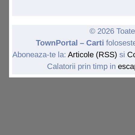
© 2026 Toate 
TownPortal – Carti
folosest
Aboneaza-te la:
Articole (RSS)
si
Co
Calatorii prin timp in
escap