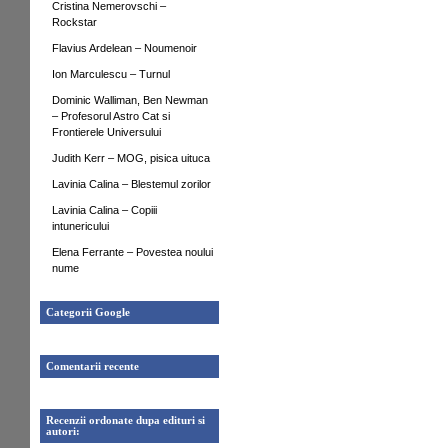
Cristina Nemerovschi –
Rockstar
Flavius Ardelean – Noumenoir
Ion Marculescu – Turnul
Dominic Walliman, Ben Newman
– Profesorul Astro Cat si
Frontierele Universului
Judith Kerr – MOG, pisica uituca
Lavinia Calina – Blestemul zorilor
Lavinia Calina – Copiii
intunericului
Elena Ferrante – Povestea noului
nume
Categorii Google
Comentarii recente
Recenzii ordonate dupa edituri si
autori: