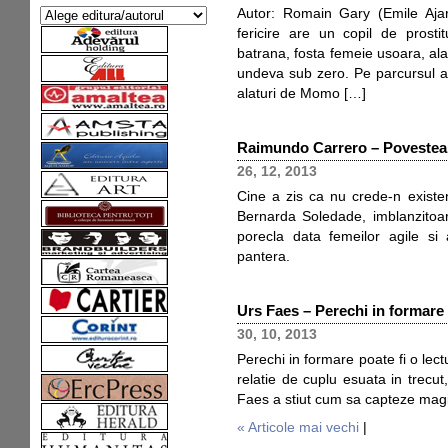
Autor: Romain Gary (Emile Ajar)
fericire are un copil de prosti
batrana, fosta femeie usoara, alatu
undeva sub zero. Pe parcursul a 1
alaturi de Momo […]
Raimundo Carrero – Povestea 
26, 12, 2013
Cine a zis ca nu crede-n existe
Bernarda Soledade, imblanzitoare
porecla data femeilor agile si
pantera.
Urs Faes – Perechi in formare
30, 10, 2013
Perechi in formare poate fi o lec
relatie de cuplu esuata in trecut
Faes a stiut cum sa capteze magia 
« Articole mai vechi
|