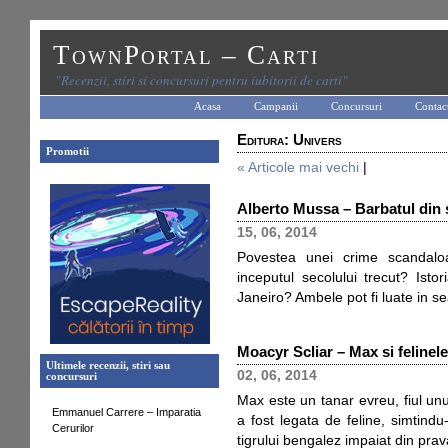
TownPortal – Carti
"Recenzii, stiri si concursuri pentru iubitorii de carti"
Acasa
Campanii
Concursuri
Contac
Editura: Univers
Promotii
« Articole mai vechi
|
Alberto Mussa – Barbatul din
15, 06, 2014
Povestea unei crime scandaloa
inceputul secolului trecut? Isto
Janeiro? Ambele pot fi luate in sea
Moacyr Scliar – Max si felinele
Ultimele recenzii, stiri sau
02, 06, 2014
concursuri
Max este un tanar evreu, fiul unui 
Emmanuel Carrere – Imparatia
a fost legata de feline, simtindu
Cerurilor
tigrului bengalez impaiat din prava