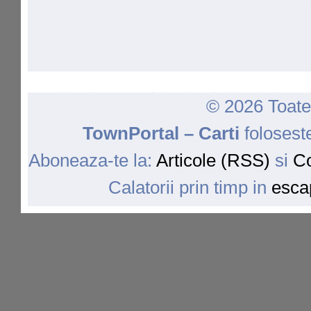
© 2026 Toate 
TownPortal – Carti
folosest
Aboneaza-te la:
Articole (RSS)
si
Co
Calatorii prin timp in
escap