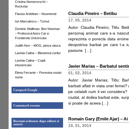
Cristina Nemerovschi –
Rockstar
Claudia Pineiro – Betibu
Flavius Ardelean – Noumenoir
17, 05, 2014
Ion Marculescu – Turnul
Autor: Claudia Pineiro; Titlu: Bet
Dominic Walliman, Ben Newman
personaj animat care s-a nascut
– Profesorul Astro Cat si
Frontierele Universului
reprezinta o porecla data eroine
deopotriva barbat pe care l-a iu
Judith Kerr – MOG, pisica uituca
pasiune. […]
Lavinia Calina – Blestemul zorilor
Lavinia Calina – Copiii
intunericului
Javier Marias – Barbatul sent
Elena Ferrante – Povestea noului
01, 02, 2014
nume
Autor: Javiar Marias; Titlu: B
barbati aflati in viata unei femei?
Categorii Google
pe celalalt cum il vei considera? 
ciudat, al doilea barbat este, surp
si poate de aceea […]
Comentarii recente
Romain Gary (Emile Ajar) – Ai 
Recenzii ordonate dupa edituri si
autori:
19, 01, 2014